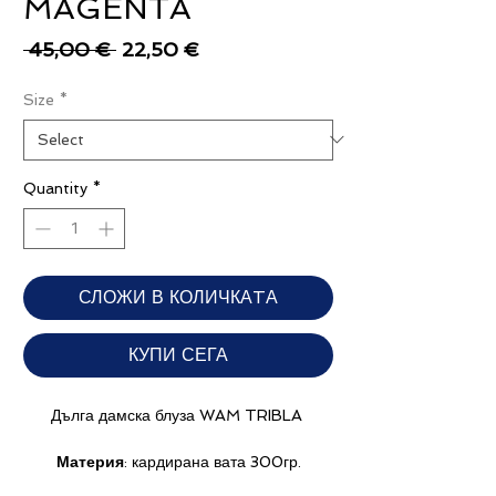
MAGENTA
Regular
Sale
 45,00 € 
22,50 €
Price
Price
Size
*
Quantity
*
СЛОЖИ В КОЛИЧКАTА
КУПИ СЕГА
​​​​​​Дълга дамска блуза WAM TRIBLA
Материя
: кардирана вата 300гр.
80% висококачествен памук с усещане